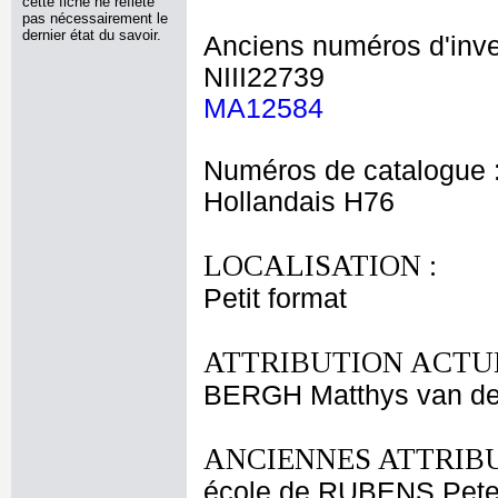
cette fiche ne reflète
pas nécessairement le
dernier état du savoir.
Anciens numéros d'inve
NIII22739
MA12584
Numéros de catalogue 
Hollandais H76
LOCALISATION :
Petit format
ATTRIBUTION ACTUE
BERGH Matthys van d
ANCIENNES ATTRIBU
école de RUBENS Pete