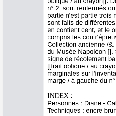
oblique / au crayon]]. D
n° 2, sont renfermés on
partie
n'est partie
trois 
sont faits de différent
en contient cent, et le 
compris les contr'épreu
Collection ancienne /&
du Musée Napoléon ]]. S
signe de récolement bar
[[trait oblique / au cray
marginales sur l'inventai
marge / à gauche du n° 
INDEX :
Personnes : Diane - Cal
Techniques : encre bru