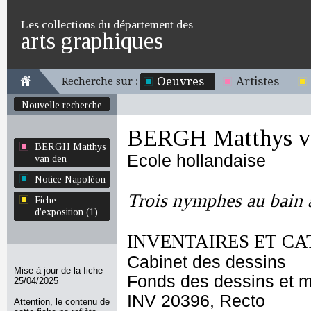
Les collections du département des
arts graphiques
Oeuvres
Artistes
Recherche sur :
Nouvelle recherche
BERGH Matthys v
BERGH Matthys
Ecole hollandaise
van den
Notice Napoléon
Trois nymphes au bain
Fiche
d'exposition (1)
INVENTAIRES ET CA
Cabinet des dessins
Mise à jour de la fiche
Fonds des dessins et m
25/04/2025
INV 20396, Recto
Attention, le contenu de