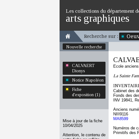
Les collections du département d
arts graphiques
Oeuv
Recherche sur :
Nouvelle recherche
CALVAE
CALVAERT
Ecole ancien
Dionys
La Sainte Famil
Notice Napoléon
INVENTAIRE
Fiche
Cabinet des d
d'exposition (1)
Fonds des des
INV 19841, R
Anciens numér
NIII9116
MA8599
Mise à jour de la fiche
10/04/2025
Numéros de ca
Primitifs des
Attention, le contenu de