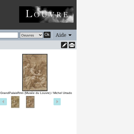
Aide
Ok
 GrandPalaisRmn (Musée du Louvre) / Michel Urtado