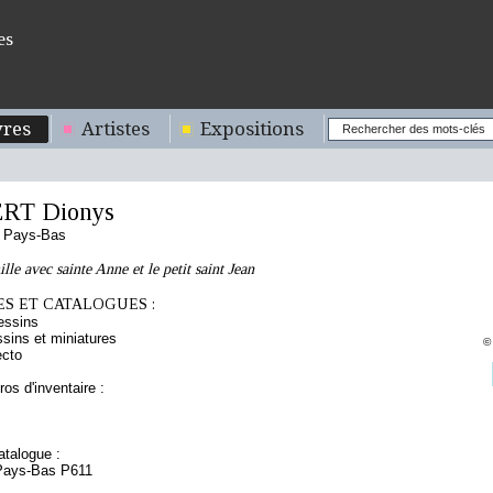
es
res
Artistes
Expositions
RT Dionys
s Pays-Bas
le avec sainte Anne et le petit saint Jean
S ET CATALOGUES :
essins
sins et miniatures
©
ecto
os d'inventaire :
talogue :
 Pays-Bas P611