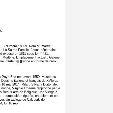
nc.
(...) Numéro : 8599. Nom du maître :
 : La Sainte Famille. Jesus bénit saint
été exposé en 1811 sous le n° 421.
ne : Modêne. Emplacement actuel : Galerie
rel d'Arleux]] [[signe en forme de croix /
ns Pays Bas nés avant 1550, Musée du
, Dessins italiens et français du XVIe au
 18 mai 2014, Milan, Silvana Editoriale,
notice, Virginie D'haene rapproche par le
s Beaux-arts de Belgique, une Vierge à
ns : composition épurée, entablement en
cur. Un tableau de Calvaert, de
 lot 18 repr..