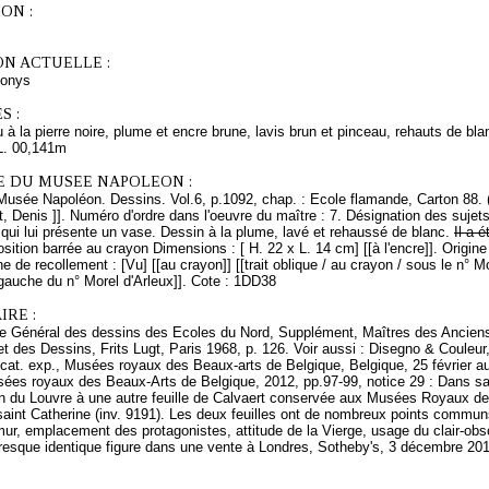
ON :
ON ACTUELLE :
onys
S :
 à la pierre noire, plume et encre brune, lavis brun et pinceau, rehauts de bla
L. 00,141m
E DU MUSEE NAPOLEON :
Musée Napoléon. Dessins. Vol.6, p.1092, chap. : Ecole flamande, Carton 88. 
t, Denis ]]. Numéro d'ordre dans l'oeuvre du maître : 7. Désignation des sujets
qui lui présente un vase. Dessin à la plume, lavé et rehaussé de blanc.
Il a 
sition barrée au crayon
Dimensions : [ H. 22 x L. 14 cm] [[à l'encre]]. Origi
e de recollement : [Vu] [[au crayon]] [[trait oblique / au crayon / sous le n° Mo
gauche du n° Morel d'Arleux]]. Cote : 1DD38
RE :
ire Général des dessins des Ecoles du Nord, Supplément, Maîtres des Ancie
t des Dessins, Frits Lugt, Paris 1968, p. 126. Voir aussi : Disegno & Couleur
 cat. exp., Musées royaux des Beaux-arts de Belgique, Belgique, 25 février au
ées royaux des Beaux-Arts de Belgique, 2012, pp.97-99, notice 29 : Dans sa 
in du Louvre à une autre feuille de Calvaert conservée aux Musées Royaux de
 saint Catherine (inv. 9191). Les deux feuilles ont de nombreux points commu
ur, emplacement des protagonistes, attitude de la Vierge, usage du clair-obs
esque identique figure dans une vente à Londres, Sotheby's, 3 décembre 2014,