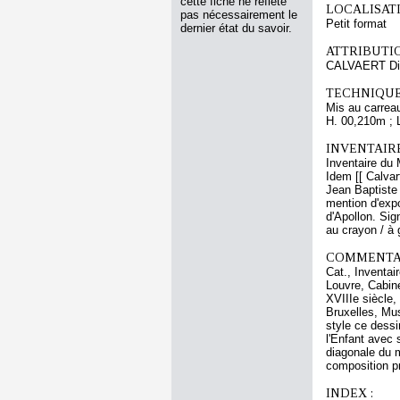
cette fiche ne reflète
LOCALISATI
pas nécessairement le
Petit format
dernier état du savoir.
ATTRIBUTI
CALVAERT Di
TECHNIQUE
Mis au carreau
H. 00,210m ; 
INVENTAIR
Inventaire du 
Idem [[ Calvar
Jean Baptiste 
mention d'expo
d'Apollon. Sign
au crayon / à 
COMMENTAI
Cat., Inventa
Louvre, Cabine
XVIIIe siècle,
Bruxelles, Mus
style ce dess
l'Enfant avec
diagonale du m
composition pr
INDEX :