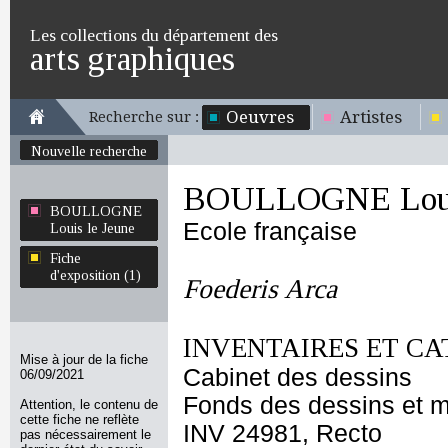
Les collections du département des
arts graphiques
Oeuvres
Artistes
Recherche sur :
Nouvelle recherche
BOULLOGNE Louis
BOULLOGNE
Ecole française
Louis le Jeune
Fiche
d'exposition (1)
Foederis Arca
INVENTAIRES ET CA
Mise à jour de la fiche
Cabinet des dessins
06/09/2021
Fonds des dessins et m
Attention, le contenu de
cette fiche ne reflète
INV 24981, Recto
pas nécessairement le