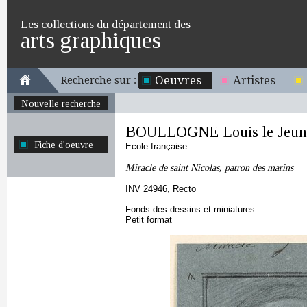
Les collections du département des
arts graphiques
Oeuvres
Artistes
Recherche sur :
Nouvelle recherche
BOULLOGNE Louis le Jeun
Fiche d'oeuvre
Ecole française
Miracle de saint Nicolas, patron des marins
INV 24946, Recto
Fonds des dessins et miniatures
Petit format