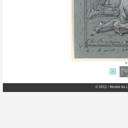
©
© 2012 - Musée du L