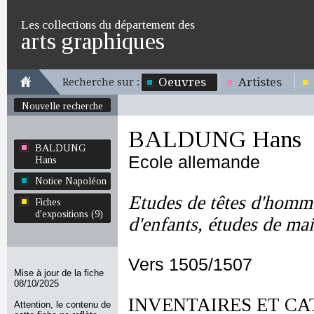
Les collections du département des
arts graphiques
Oeuvres
Artistes
Recherche sur :
Nouvelle recherche
BALDUNG Hans
BALDUNG
Ecole allemande
Hans
Notice Napoléon
Etudes de têtes d'homm
Fiches
d'expositions (9)
d'enfants, études de ma
Vers 1505/1507
Mise à jour de la fiche
08/10/2025
INVENTAIRES ET CA
Attention, le contenu de