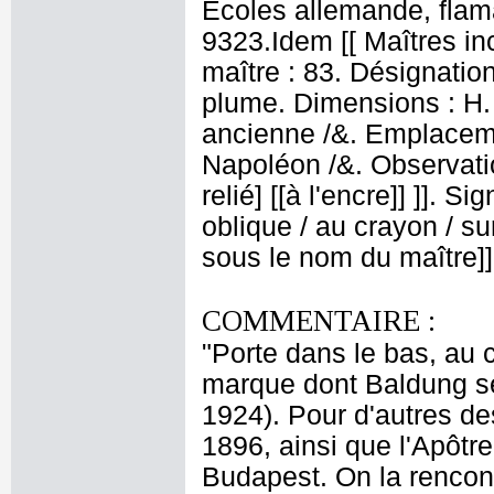
Ecoles allemande, flama
9323.Idem [[ Maîtres i
maître : 83. Désignation
plume. Dimensions : H. 
ancienne /&. Emplacem
Napoléon /&. Observati
relié] [[à l'encre]] ]]. S
oblique / au crayon / sur
sous le nom du maître]
COMMENTAIRE :
"Porte dans le bas, au c
marque dont Baldung se
1924). Pour d'autres de
1896, ainsi que l'Apôtr
Budapest. On la rencon