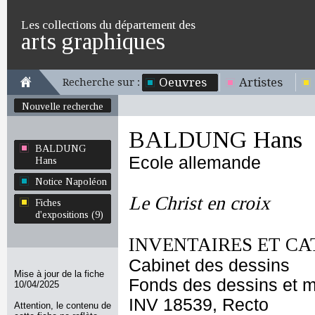
Les collections du département des
arts graphiques
Oeuvres
Artistes
Recherche sur :
Nouvelle recherche
BALDUNG Hans
BALDUNG
Ecole allemande
Hans
Notice Napoléon
Le Christ en croix
Fiches
d'expositions (9)
INVENTAIRES ET CA
Cabinet des dessins
Mise à jour de la fiche
Fonds des dessins et m
10/04/2025
INV 18539, Recto
Attention, le contenu de