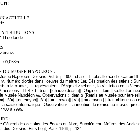
ON :
ON ACTUELLE :
de
 ATTRIBUTIONS :
Y Theodor de
S :
e brune.
L. 00,058m
E DU MUSEE NAPOLEON :
Musée Napoléon. Dessins. Vol.6, p.1000, chap. : Ecole allemande, Carton 81.
y. Numéro d'ordre dans l'oeuvre du maître : 1er. Désignation des sujets : Su
aits à la plume ; Ils représentent : l'Ange et Zacharie ; la Visitation de la Vi
Dimensions : H. 4 x L. 6 cm [[chaque dessin]]. Origine : Idem [[ Collection n
u Musée Napoléon /&. Observations : Idem & [Remis au Musée pour être relié] 
n]] [Vu] [[au crayon]] [Vu] [[au crayon]] [Vu] [[au crayon]] [[trait oblique / au 
à la saisie informatique : Observations : la mention de remise au musée, préci
 7700 à 7999..
RE :
ire Général des dessins des Ecoles du Nord, Supplément, Maîtres des Ancie
t des Dessins, Frits Lugt, Paris 1968, p. 124.