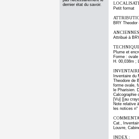
LOCALISATI
dernier état du savoir.
Petit format
ATTRIBUTI
BRY Theodor 
ANCIENNES
Attribué à BR
TECHNIQUE
Plume et encr
Forme : ovale
H. 00,038m ; 
INVENTAIR
Inventaire du 
Theodore de Br
forme ovale, f
le Pharisien. 
Calcographie d
[Vu] [[au crayo
Note relative 
les notices n°
COMMENTAI
Cat., Inventa
Louvre, Cabine
INDEX :