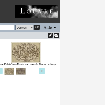
Aide
Ok
andPalaisRmn (Musée du Louvre) / Thierry Le Mage