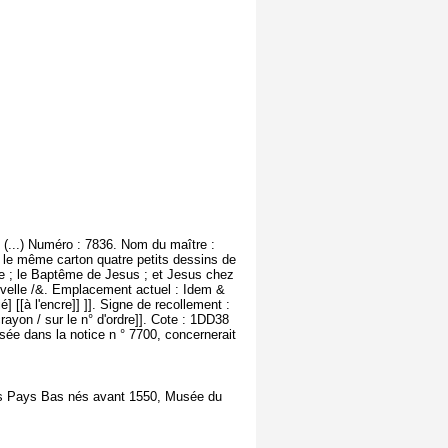
 (...) Numéro : 7836. Nom du maître :
r le même carton quatre petits dessins de
erge ; le Baptême de Jesus ; et Jesus chez
ouvelle /&. Emplacement actuel : Idem &
[[à l'encre]] ]]. Signe de recollement :
crayon / sur le n° d'ordre]]. Cote : 1DD38
sée dans la notice n ° 7700, concernerait
ns Pays Bas nés avant 1550, Musée du