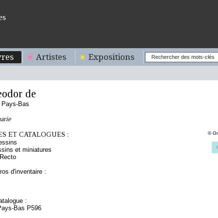
es
res
Artistes
Expositions
odor de
s Pays-Bas
arie
S ET CATALOGUES :
© Gr
essins
sins et miniatures
 Recto
os d'inventaire :
talogue :
 Pays-Bas P596