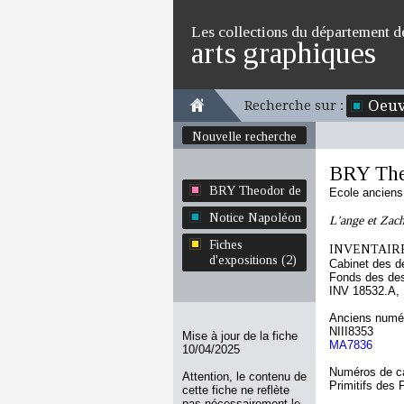
Les collections du département d
arts graphiques
Oeuv
Recherche sur :
Nouvelle recherche
BRY The
BRY Theodor de
Ecole ancien
Notice Napoléon
L'ange et Zach
Fiches
INVENTAIRE
d'expositions (2)
Cabinet des d
Fonds des des
INV 18532.A,
Anciens numér
NIII8353
Mise à jour de la fiche
MA7836
10/04/2025
Numéros de ca
Attention, le contenu de
Primitifs des
cette fiche ne reflète
pas nécessairement le