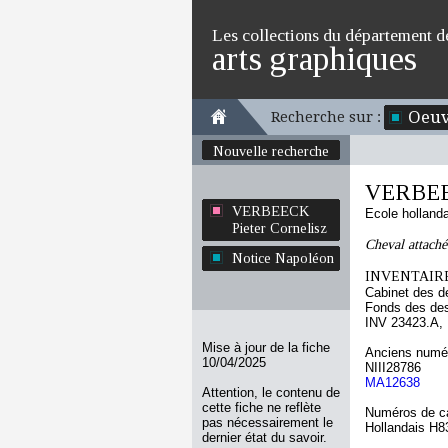
Les collections du département d
arts graphiques
Oeuv
Recherche sur :
Nouvelle recherche
VERBEEC
VERBEECK
Ecole holland
Pieter Cornelisz
Cheval attaché
Notice Napoléon
INVENTAIRE
Cabinet des d
Fonds des des
INV 23423.A,
Mise à jour de la fiche
Anciens numér
10/04/2025
NIII28786
MA12638
Attention, le contenu de
cette fiche ne reflète
Numéros de ca
pas nécessairement le
Hollandais H8
dernier état du savoir.