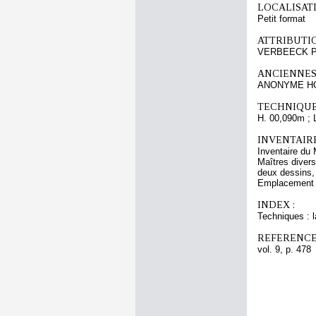
LOCALISATI
Petit format
ATTRIBUTI
VERBEECK Pie
ANCIENNES
ANONYME HO
TECHNIQUE
H. 00,090m ; 
INVENTAIR
Inventaire du 
Maîtres divers
deux dessins, 
Emplacement a
INDEX :
Techniques : l
REFERENCE
vol. 9, p. 478