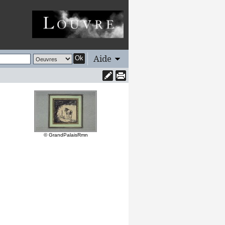
Aide
Ok
© GrandPalaisRmn