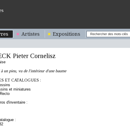
es
res
Artistes
Expositions
K Pieter Cornelisz
aise
 à un pieu, vu de l'intérieur d'une baume
S ET CATALOGUES :
essins
sins et miniatures
 Recto
os d'inventaire :
talogue :
32