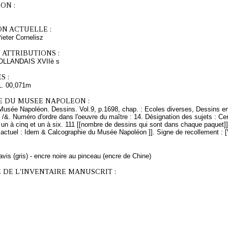
ON :
ON ACTUELLE :
ter Cornelisz
 ATTRIBUTIONS :
LLANDAIS XVIIè s
S :
L. 00,071m
E DU MUSEE NAPOLEON :
Musée Napoléon. Dessins. Vol.9, p.1698, chap. : Ecoles diverses, Dessins en
 /&. Numéro d'ordre dans l'oeuvre du maître : 14. Désignation des sujets : Cen
un à cinq et un à six. 111 [[nombre de dessins qui sont dans chaque paquet]] 
ctuel : Idem & Calcographie du Musée Napoléon ]]. Signe de recollement : [V
avis (gris) - encre noire au pinceau (encre de Chine)
 DE L'INVENTAIRE MANUSCRIT :