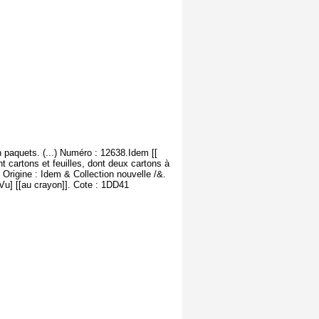
 paquets. (...) Numéro : 12638.Idem [[
t cartons et feuilles, dont deux cartons à
Origine : Idem & Collection nouvelle /&.
u] [[au crayon]]. Cote : 1DD41