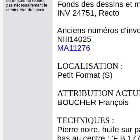
cette fiche ne reflète
Fonds des dessins et m
pas nécessairement le
dernier état du savoir.
INV 24751, Recto
Anciens numéros d'inve
NIII14025
MA11276
LOCALISATION :
Petit Format (S)
ATTRIBUTION ACTUE
BOUCHER François
TECHNIQUES :
Pierre noire, huile sur
bas au centre : 'F B 17