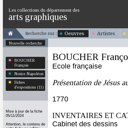
Les collections du département des
arts graphiques
Oeuvres
Artistes
Recherche sur :
Nouvelle recherche
BOUCHER Franço
BOUCHER
Ecole française
François
Notice Napoléon
Présentation de Jésus 
Fiches
d'expositions (11)
1770
Mise à jour de la fiche
INVENTAIRES ET CA
05/11/2024
Cabinet des dessins
Attention, le contenu de