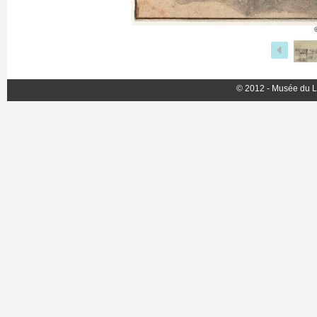
© 2012 - Musée du L