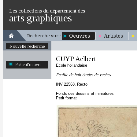
Les collections du département des
arts graphiques
Oeuvres
Artistes
Recherche sur :
Nouvelle recherche
CUYP Aelbert
Fiche d'oeuvre
Ecole hollandaise
Feuille de huit études de vaches
INV 22568, Recto
Fonds des dessins et miniatures
Petit format