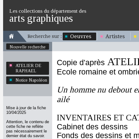
Les collections du département des
arts graphiques
Oeuvres
Artistes
Recherche sur :
Nouvelle recherche
ATELI
Copie d'après
ATELIER DE
Ecole romaine et ombr
RAPHAEL
Notice Napoléon
Un homme nu debout ent
ailé
Mise à jour de la fiche
10/04/2025
INVENTAIRES ET CA
Attention, le contenu de
Cabinet des dessins
cette fiche ne reflète
pas nécessairement le
Fonds des dessins et m
dernier état du savoir.