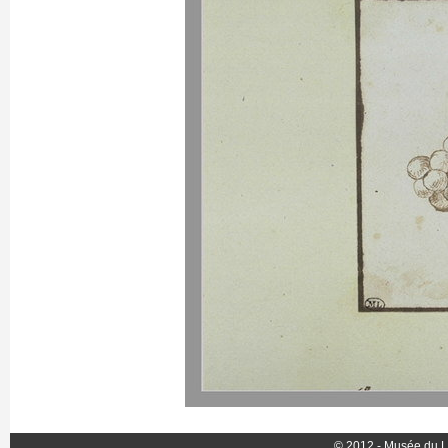
© 2012 - Musée du L