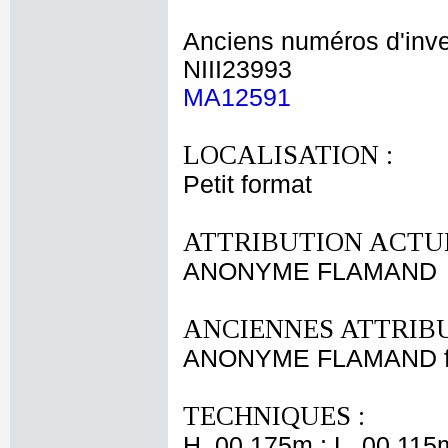
Anciens numéros d'inve
NIII23993
MA12591
LOCALISATION :
Petit format
ATTRIBUTION ACTUE
ANONYME FLAMAND
ANCIENNES ATTRIBU
ANONYME FLAMAND fi
TECHNIQUES :
H. 00,175m ; L. 00,115