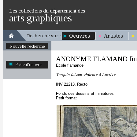
Les collections du département des
arts graphiques
Oeuvres
Artistes
Recherche sur :
Nouvelle recherche
ANONYME FLAMAND fin 
Fiche d'oeuvre
Ecole flamande
Tarquin faisant violence à Lucrèce
INV 21213, Recto
Fonds des dessins et miniatures
Petit format