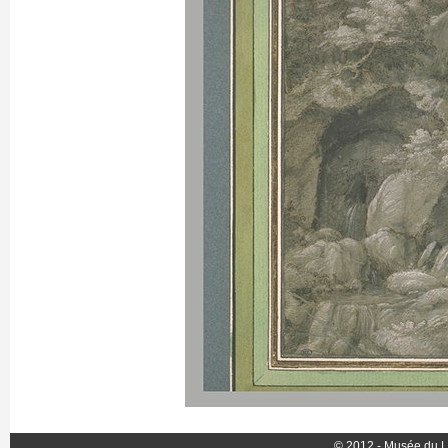
© 2012 - Musée du L