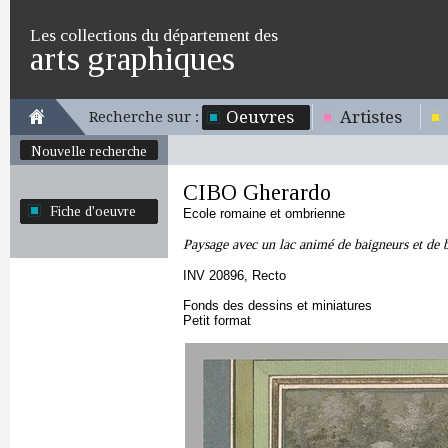
Les collections du département des
arts graphiques
Oeuvres
Artistes
Recherche sur :
Nouvelle recherche
CIBO Gherardo
Fiche d'oeuvre
Ecole romaine et ombrienne
Paysage avec un lac animé de baigneurs et de 
INV 20896, Recto
Fonds des dessins et miniatures
Petit format