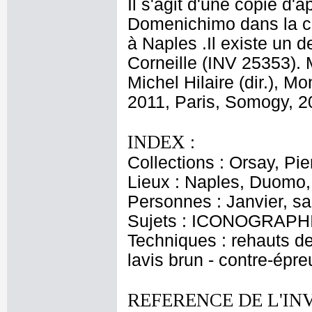
Il s'agit d'une copie d
Domenichimo dans la ch
à Naples .Il existe un 
Corneille (INV 25353). 
Michel Hilaire (dir.), M
2011, Paris, Somogy, 20
INDEX :
Collections : Orsay, Pi
Lieux : Naples, Duomo,
Personnes : Janvier, sai
Sujets : ICONOGRAPHI
Techniques : rehauts d
lavis brun - contre-épr
REFERENCE DE L'IN