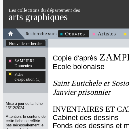
Les collections du département des
arts graphiques
Oeuvres
Artistes
Recherche sur :
Nouvelle recherche
ZAMPI
Copie d'après
ZAMPIERI
Ecole bolonaise
Domenico
Fiche
d'exposition (1)
Saint Eutichele et Sosio
Janvier prisonnier
Mise à jour de la fiche
INVENTAIRES ET CA
13/12/2024
Cabinet des dessins
Attention, le contenu de
cette fiche ne reflète
Fonds des dessins et m
pas nécessairement le