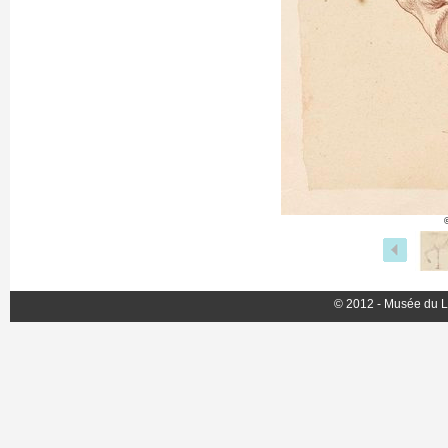
© 2012 - Musée du L