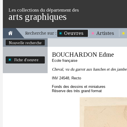
Les collections du département des
arts graphiques
Oeuvres
Artistes
Recherche sur :
Nouvelle recherche
BOUCHARDON Edme
Fiche d'oeuvre
Ecole française
Cheval, vu du garrot aux hanches et des jambes
INV 24548, Recto
Fonds des dessins et miniatures
Réserve des très grand format