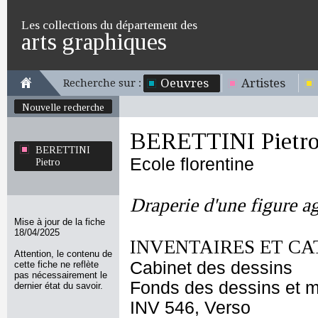
Les collections du département des
arts graphiques
Oeuvres
Artistes
Recherche sur :
Nouvelle recherche
BERETTINI Pietr
BERETTINI
Ecole florentine
Pietro
Draperie d'une figure a
Mise à jour de la fiche
18/04/2025
INVENTAIRES ET CA
Attention, le contenu de
Cabinet des dessins
cette fiche ne reflète
pas nécessairement le
Fonds des dessins et m
dernier état du savoir.
INV 546, Verso