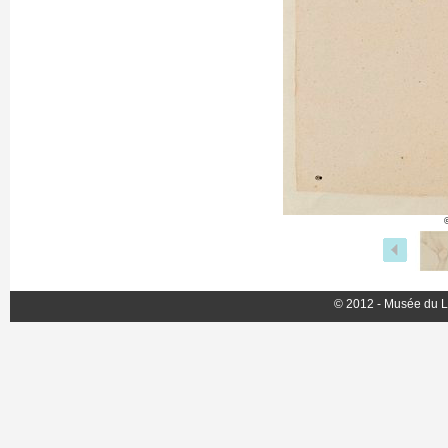
© 2012 - Musée du L