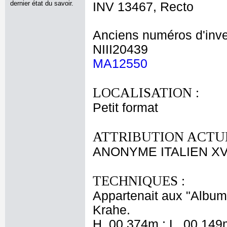
dernier état du savoir.
INV 13467, Recto
Anciens numéros d'inve
NIII20439
MA12550
LOCALISATION :
Petit format
ATTRIBUTION ACTUE
ANONYME ITALIEN XVI
TECHNIQUES :
Appartenait aux "Albums
Krahe.
H. 00,374m ; L. 00,149