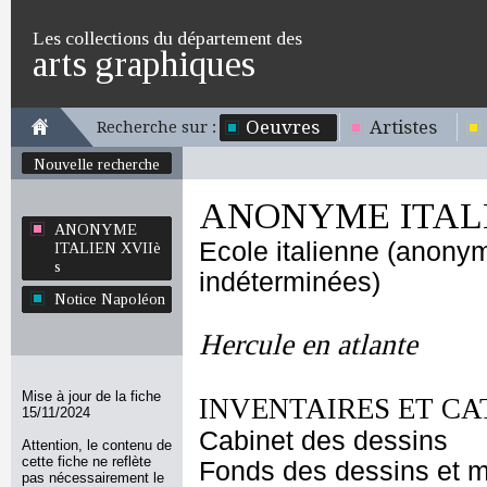
Les collections du département des
arts graphiques
Oeuvres
Artistes
Recherche sur :
Nouvelle recherche
ANONYME ITALI
ANONYME
Ecole italienne (anony
ITALIEN XVIIè
s
indéterminées)
Notice Napoléon
Hercule en atlante
Mise à jour de la fiche
INVENTAIRES ET CA
15/11/2024
Cabinet des dessins
Attention, le contenu de
cette fiche ne reflète
Fonds des dessins et m
pas nécessairement le