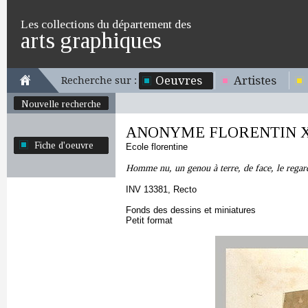
Les collections du département des
arts graphiques
Oeuvres
Artistes
Recherche sur :
Nouvelle recherche
ANONYME FLORENTIN XV
Fiche d'oeuvre
Ecole florentine
Homme nu, un genou à terre, de face, le regar
INV 13381, Recto
Fonds des dessins et miniatures
Petit format