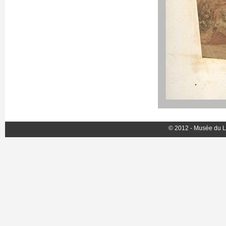
© 2012 - Musée du L