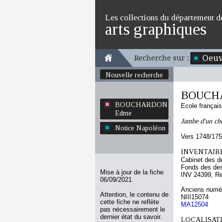
Les collections du département d
arts graphiques
Oeuv
Recherche sur :
Nouvelle recherche
BOUCH
BOUCHARDON
Ecole françai
Edme
Jambe d'un che
Notice Napoléon
Vers 1748/17
INVENTAIRE
Cabinet des d
Fonds des des
Mise à jour de la fiche
INV 24399, R
06/09/2021
Anciens numér
Attention, le contenu de
NIII15074
cette fiche ne reflète
MA12504
pas nécessairement le
dernier état du savoir.
LOCALISATI