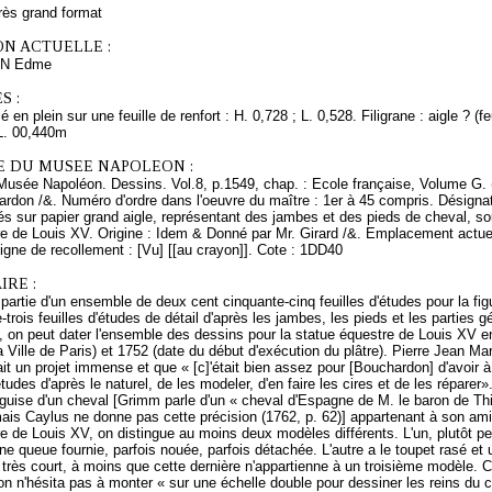
rès grand format
ON ACTUELLE :
N Edme
S :
 en plein sur une feuille de renfort : H. 0,728 ; L. 0,528. Filigrane : aigle ? (feu
L. 00,440m
E DU MUSEE NAPOLEON :
 Musée Napoléon. Dessins. Vol.8, p.1549, chap. : Ecole française, Volume G. 
rdon /&. Numéro d'ordre dans l'oeuvre du maître : 1er à 45 compris. Désigna
és sur papier grand aigle, représentant des jambes et des pieds de cheval, so
re de Louis XV. Origine : Idem & Donné par Mr. Girard /&. Emplacement actu
igne de recollement : [Vu] [[au crayon]]. Cote : 1DD40
RE :
 partie d'un ensemble de deux cent cinquante-cinq feuilles d'études pour la fig
-trois feuilles d'études de détail d'après les jambes, les pieds et les parties
 on peut dater l'ensemble des dessins pour la statue équestre de Louis XV en
a Ville de Paris) et 1752 (date du début d'exécution du plâtre). Pierre Jean Mari
 un projet immense et que « [c]'était bien assez pour [Bouchardon] d'avoir à
 études d'après le naturel, de les modeler, d'en faire les cires et de les répar
guise d'un cheval [Grimm parle d'un « cheval d'Espagne de M. le baron de Thi
 mais Caylus ne donne pas cette précision (1762, p. 62)] appartenant à son ami
e de Louis XV, on distingue au moins deux modèles différents. L'un, plutôt peti
ne queue fournie, parfois nouée, parfois détachée. L'autre a le toupet rasé et
rès court, à moins que cette dernière n'appartienne à un troisième modèle. C
 n'hésita pas à monter « sur une échelle double pour dessiner les reins du c