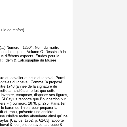
ille de renfort).
(...) Numéro : 12504. Nom du maître :
tion des sujets : Volume G. Dessins à la
us différens aspects. Etudes pour la
el : Idem & Calcographie du Musée
ure du cavalier et celle du cheval. Parmi
 génitales du cheval. Comme l'a proposé
tre 1748 (année de la signature du
ette a insisté sur le fait que cette
 inventer, composer, disposer ses figures,
er». Si Caylus rapporte que Bouchardon put
ers » (Tourneux, 1878, p. 275, Paris,1er
 le baron de Thiers pour préparer la
t et trapu, présente une crinière
 une crinière moins abondante ainsi qu'une
aylus [Caylus, 1762, p. 62-63] rapporte
heval & leur jonction avec la croupe &