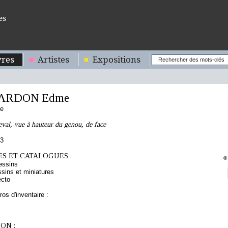
es
res
Artistes
Expositions
ARDON Edme
se
val, vue à hauteur du genou, de face
53
S ET CATALOGUES :
©
essins
sins et miniatures
ecto
os d'inventaire :
ON :