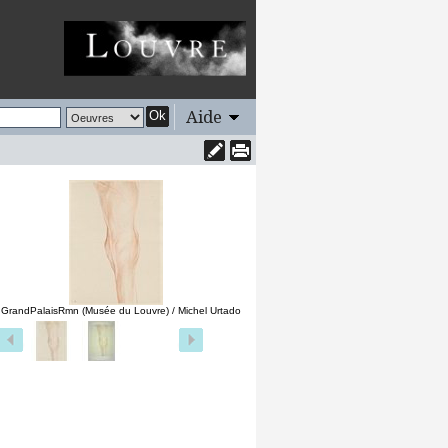
Aide
Ok
 GrandPalaisRmn (Musée du Louvre) / Michel Urtado