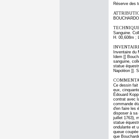
Réserve des t
ATTRIBUTI
BOUCHARDO
TECHNIQUE
Sanguine. Collé
H. 00,608m ; 
INVENTAIR
Inventaire du
Idem [[ Boucha
sanguine, coll
statue équest
Napoléon ]]. S
COMMENTAI
Ce dessin fait
eux, cinquante
Édouard Kopp,
contrat avec l
commande était
d'en faire les
disposer à sa 
juillet 1763),
statue équestr
ondulante et u
queue coupée t
que Bouchardon