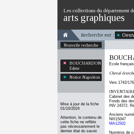
Les collections du département d
arts graphiques
Oeuv
Recherche sur :
Nouvelle recherche
BOUCH
BOUCHARDON
Ecole françai
Edme
Cheval écorché
Notice Napoléon
Vers 1742/17
INVENTAIRE
Cabinet des d
Fonds des des
Mise à jour de la fiche
INV 24372, R
01/10/2024
Anciens numér
Attention, le contenu de
NIII15047
cette fiche ne reflète
MA12502
pas nécessairement le
dernier état du savoir.
Numéros de ca