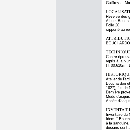
Guiffrey et M
LOCALISATI
Réserve des 
Album Boucha
Folio 26
rapporté au re
ATTRIBUTI
BOUCHARDO
TECHNIQUE
Contre-épreuve
repris à la p
H. 00,610m ; 
HISTORIQUE
Atelier de l'a
Bouchardon et 
1827), fils de
Dernière prov
Mode d'acquisi
Année d'acquis
INVENTAIR
Inventaire du 
Idem [[ Boucha
à la sanguine
dessins sont 