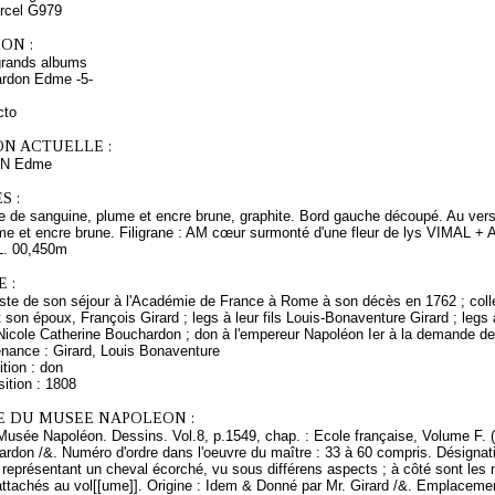
arcel G979
ON :
grands albums
rdon Edme -5-
cto
ON ACTUELLE :
N Edme
S :
 de sanguine, plume et encre brune, graphite. Bord gauche découpé. Au verso,
lume et encre brune. Filigrane : AM cœur surmonté d'une fleur de lys VIMAL 
L. 00,450m
 :
rtiste de son séjour à l'Académie de France à Rome à son décès en 1762 ; col
son époux, François Girard ; legs à leur fils Louis-Bonaventure Girard ; legs
 Nicole Catherine Bouchardon ; don à l'empereur Napoléon Ier à la demande de 
enance : Girard, Louis Bonaventure
tion : don
ition : 1808
E DU MUSEE NAPOLEON :
Musée Napoléon. Dessins. Vol.8, p.1549, chap. : Ecole française, Volume F. 
rdon /&. Numéro d'ordre dans l'oeuvre du maître : 33 à 60 compris. Désignati
, représentant un cheval écorché, vu sous différens aspects ; à côté sont le
attachés au vol[[ume]]. Origine : Idem & Donné par Mr. Girard /&. Emplaceme