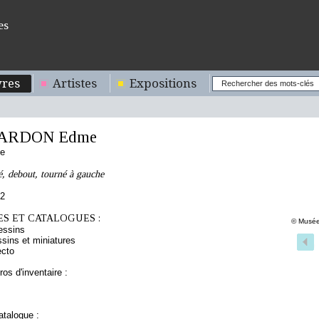
es
res
Artistes
Expositions
ARDON Edme
se
, debout, tourné à gauche
62
S ET CATALOGUES :
© Musée
essins
sins et miniatures
ecto
os d'inventaire :
talogue :