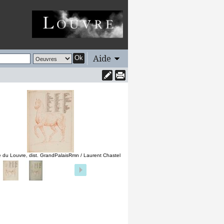
Aide
Ok
 du Louvre, dist. GrandPalaisRmn / Laurent Chastel