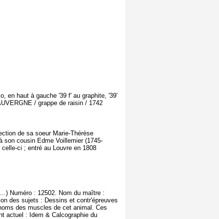
 en haut à gauche '39 f' au graphite, '39'
+ AUVERGNE / grappe de raisin / 1742
lection de sa soeur Marie-Thérèse
 à son cousin Edme Voillemier (1745-
celle-ci ; entré au Louvre en 1808
(...) Numéro : 12502. Nom du maître :
on des sujets : Dessins et contr'épreuves
s noms des muscles de cet animal. Ces
nt actuel : Idem & Calcographie du