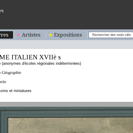
es
res
Artistes
Expositions
E ITALIEN XVIIè s
ne (anonymes d'écoles régionales indéterminées)
a Géographie
ecto
sins et miniatures