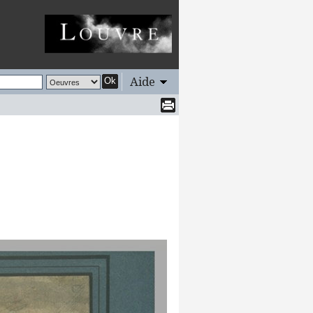
Aide
Ok