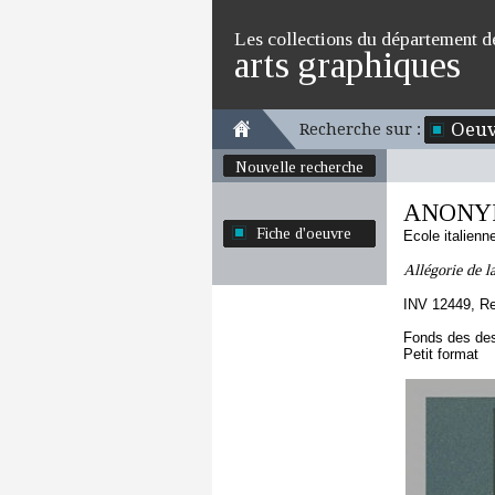
Les collections du département d
arts graphiques
Oeuv
Recherche sur :
Nouvelle recherche
ANONYM
Fiche d'oeuvre
Ecole italien
Allégorie de l
INV 12449, R
Fonds des des
Petit format