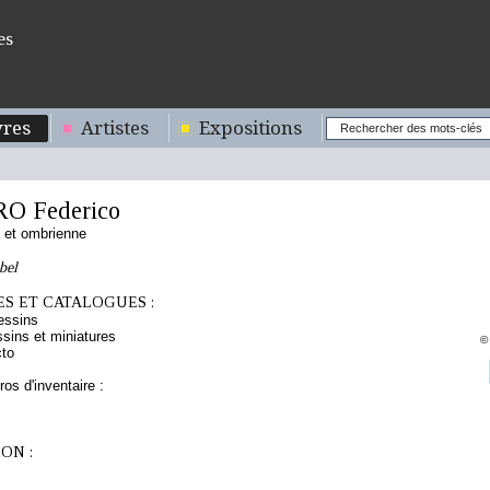
es
res
Artistes
Expositions
O Federico
 et ombrienne
bel
S ET CATALOGUES :
essins
sins et miniatures
©
cto
os d'inventaire :
ON :