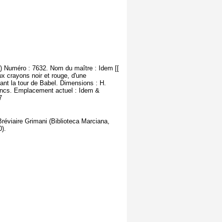
..) Numéro : 7632. Nom du maître : Idem [[
x crayons noir et rouge, d'une
tant la tour de Babel. Dimensions : H.
francs. Emplacement actuel : Idem &
7
Bréviaire Grimani (Biblioteca Marciana,
0).