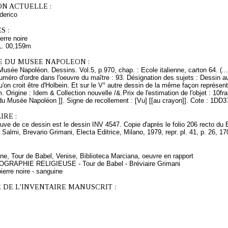
ON ACTUELLE :
erico
S :
erre noire
L. 00,159m
E DU MUSEE NAPOLEON :
Musée Napoléon. Dessins. Vol.5, p.970, chap. : Ecole italienne, carton 64. (.
méro d'ordre dans l'oeuvre du maître : 93. Désignation des sujets : Dessin au
'on croit être d'Holbein. Et sur le V° autre dessin de la même façon représen
. Origine : Idem & Collection nouvelle /&.Prix de l'estimation de l'objet : 10
du Musée Napoléon ]]. Signe de recollement : [Vu] [[au crayon]]. Cote : 1DD3
RE :
uve de ce dessin est le dessin INV 4547. Copie d'après le folio 206 recto du 
 Salmi, Brevario Grimani, Electa Editrice, Milano, 1979, repr. pl. 41, p. 26, 17
ne, Tour de Babel, Venise, Biblioteca Marciana, oeuvre en rapport
NOGRAPHIE RELIGIEUSE - Tour de Babel - Bréviaire Grimani
ierre noire - sanguine
 DE L'INVENTAIRE MANUSCRIT :