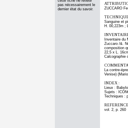
cette fiche ne reflète
ATTRIBUTI
pas nécessairement le
ZUCCARO Fed
dernier état du savoir.
TECHNIQUE
Sanguine et pi
H. 00,223m ; 
INVENTAIR
Inventaire du 
Zuccaro /&. Nu
composition qu
22,5 x L. 16cm
Calcographie 
COMMENTAI
La contre-épre
Venise) (Mario
INDEX :
Lieux : Babylo
Sujets : ICO
Techniques : p
REFERENCE
vol. 2, p. 260