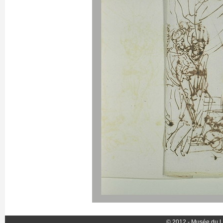
© 2012 - Musée du L