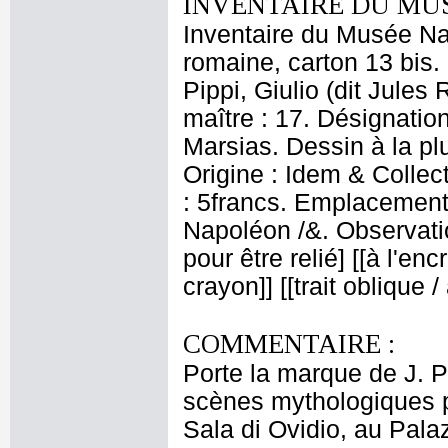
INVENTAIRE DU MU
Inventaire du Musée Nap
romaine, carton 13 bis.
Pippi, Giulio (dit Jule
maître : 17. Désignation
Marsias. Dessin à la pl
Origine : Idem & Collect
: 5francs. Emplacement
Napoléon /&. Observati
pour être relié] [[à l'enc
crayon]] [[trait oblique 
COMMENTAIRE :
Porte la marque de J. Pr
scènes mythologiques p
Sala di Ovidio, au Pala