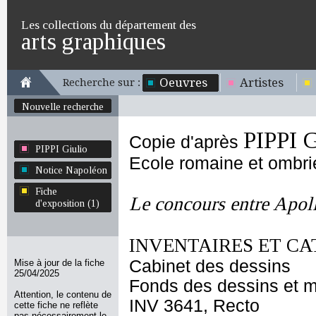
Les collections du département des
arts graphiques
Oeuvres
Artistes
Recherche sur :
Nouvelle recherche
PIPPI G
Copie d'après
PIPPI Giulio
Ecole romaine et ombr
Notice Napoléon
Fiche
Le concours entre Apol
d'exposition (1)
INVENTAIRES ET CA
Cabinet des dessins
Mise à jour de la fiche
25/04/2025
Fonds des dessins et m
Attention, le contenu de
INV 3641, Recto
cette fiche ne reflète
pas nécessairement le