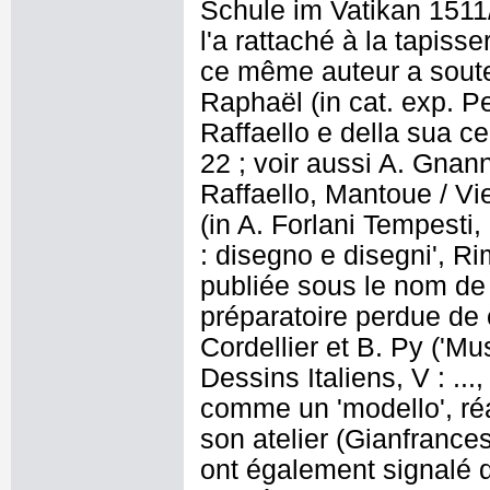
Schule im Vatikan 1511/1
l'a rattaché à la tapiss
ce même auteur a souten
Raphaël (in cat. exp. Pe
Raffaello e della sua 
22 ; voir aussi A. Gnann
Raffaello, Mantoue / V
(in A. Forlani Tempesti,
: disegno e disegni', Ri
publiée sous le nom de
préparatoire perdue de c
Cordellier et B. Py ('M
Dessins Italiens, V : ...
comme un 'modello', réa
son atelier (Gianfrances
ont également signalé qu