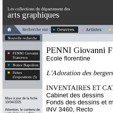
Les collections du département des
arts graphiques
Oeuvres
Artistes
Recherche sur :
Nouvelle recherche
PENNI Giovanni F
PENNI Giovanni
Ecole florentine
Francesco
Notice Napoléon
L'Adoration des berger
Fiches
d'expositions (5)
INVENTAIRES ET CA
Cabinet des dessins
Mise à jour de la fiche
Fonds des dessins et m
10/04/2025
INV 3460, Recto
Attention, le contenu de