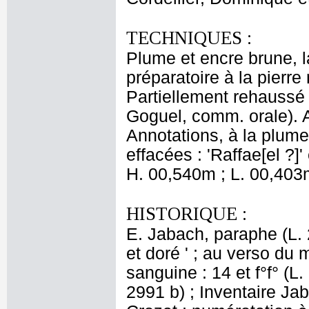
TECHNIQUES :
Plume et encre brune, la
préparatoire à la pierre 
Partiellement rehaussé 
Goguel, comm. orale). An
Annotations, à la plume
effacées : 'Raffae[el ?]' e
H. 00,540m ; L. 00,403
HISTORIQUE :
E. Jabach, paraphe (L. 
et doré ' ; au verso du
sanguine : 14 et f°f° (L
2991 b) ; Inventaire Jab