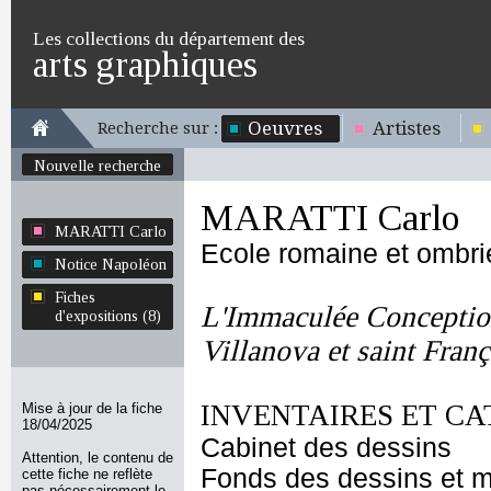
Les collections du département des
arts graphiques
Oeuvres
Artistes
Recherche sur :
Nouvelle recherche
MARATTI Carlo
MARATTI Carlo
Ecole romaine et ombr
Notice Napoléon
Fiches
L'Immaculée Conceptio
d'expositions (8)
Villanova et saint Franç
INVENTAIRES ET CA
Mise à jour de la fiche
18/04/2025
Cabinet des dessins
Attention, le contenu de
Fonds des dessins et m
cette fiche ne reflète
pas nécessairement le