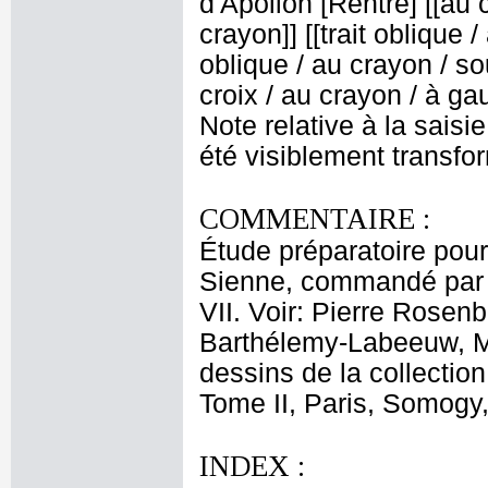
d'Apollon [Rentré] [[au 
crayon]] [[trait oblique /
oblique / au crayon / so
croix / au crayon / à g
Note relative à la saisie
été visiblement transfor
COMMENTAIRE :
Étude préparatoire pour 
Sienne, commandé par 
VII. Voir: Pierre Rosen
Barthélemy-Labeeuw, Ma
dessins de la collection
Tome II, Paris, Somogy,
INDEX :