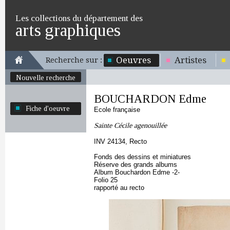
Les collections du département des
arts graphiques
Oeuvres
Artistes
Recherche sur :
Nouvelle recherche
BOUCHARDON Edme
Fiche d'oeuvre
Ecole française
Sainte Cécile agenouillée
INV 24134, Recto
Fonds des dessins et miniatures
Réserve des grands albums
Album Bouchardon Edme -2-
Folio 25
rapporté au recto