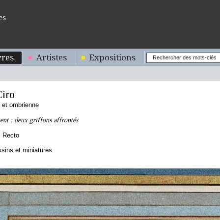
es
res
Artistes
Expositions
iro
 et ombrienne
nt : deux griffons affrontés
, Recto
sins et miniatures