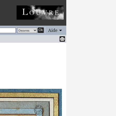
Aide
Ok