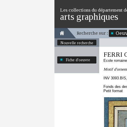
Les collections du département d
arts graphiques
Oeuv
Recherche sur :
Nouvelle recherche
FERRI C
Fiche d'oeuvre
Ecole romaine
Motif d'orneme
INV 3093.BIS
Fonds des des
Petit format