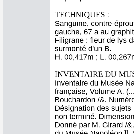
TECHNIQUES :
Sanguine, contre-éprou
gauche, 67 a au graphit
Filigrane : fleur de ly
surmonté d'un B.
H. 00,417m ; L. 00,267
INVENTAIRE DU MU
Inventaire du Musée Na
française, Volume A. (.
Bouchardon /&. Numéro 
Désignation des sujets 
non terminé. Dimensions
Donné par M. Girard /&
du Musée Napoléon ]]. S