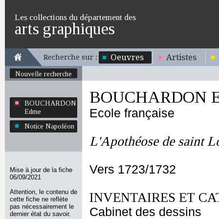
Les collections du département des
arts graphiques
Oeuvres
Artistes
Recherche sur :
Nouvelle recherche
BOUCHARDON E
BOUCHARDON
Ecole française
Edme
Notice Napoléon
L'Apothéose de saint L
Vers 1723/1732
Mise à jour de la fiche
06/09/2021
Attention, le contenu de
INVENTAIRES ET CA
cette fiche ne reflète
pas nécessairement le
Cabinet des dessins
dernier état du savoir.