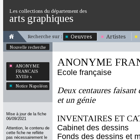
Les collections du département des
arts graphiques
Oeuvres
Artistes
Recherche sur :
Nouvelle recherche
ANONYME FRANC
ANONYME
Ecole française
FRANCAIS
XVIIIè s
Notice Napoléon
Deux centaures faisant 
et un génie
Mise à jour de la fiche
INVENTAIRES ET CA
06/09/2021
Cabinet des dessins
Attention, le contenu de
cette fiche ne reflète
Fonds des dessins et m
pas nécessairement le