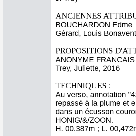
ANCIENNES ATTRIBU
BOUCHARDON Edme
Gérard, Louis Bonavent
PROPOSITIONS D'AT
ANONYME FRANCAIS X
Trey, Juliette, 2016
TECHNIQUES :
Au verso, annotation "4
repassé à la plume et e
dans un écusson couron
HONIG/&/ZOON.
H. 00,387m ; L. 00,472