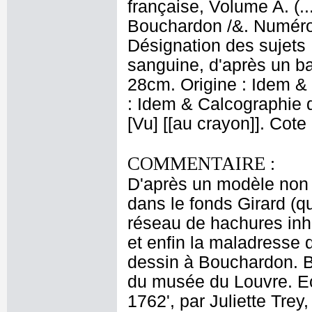
française, Volume A. (.
Bouchardon /&. Numéro 
Désignation des sujets 
sanguine, d'après un ba
28cm. Origine : Idem &
: Idem & Calcographie 
[Vu] [[au crayon]]. Cot
COMMENTAIRE :
D'après un modèle non i
dans le fonds Girard (qu
réseau de hachures inha
et enfin la maladresse 
dessin à Bouchardon. Bi
du musée du Louvre. E
1762', par Juliette Trey