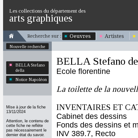
Les collections du département des
arts graphiques
Oeuvres
Artistes
Recherche sur :
Nouvelle recherche
BELLA Stefano de
BELLA Stefano
Ecole florentine
della
Notice Napoléon
La toilette de la nouvel
INVENTAIRES ET CA
Mise à jour de la fiche
13/11/2024
Cabinet des dessins
Attention, le contenu de
Fonds des dessins et m
cette fiche ne reflète
pas nécessairement le
INV 389.7, Recto
dernier état du savoir.