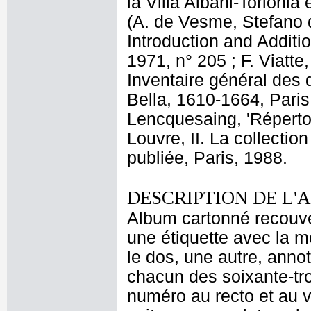
la Villa Albani-Torlonia
(A. de Vesme, Stefano d
Introduction and Additi
1971, n° 205 ; F. Viatt
Inventaire général des d
Bella, 1610-1664, Paris
Lencquesaing, 'Réperto
Louvre, II. La collecti
publiée, Paris, 1988.
DESCRIPTION DE L'
Album cartonné recouver
une étiquette avec la me
le dos, une autre, annot
chacun des soixante-tro
numéro au recto et au ve