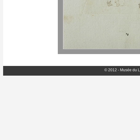
© 2012 - Musée du L