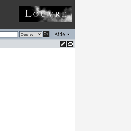
Aide
Ok