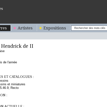
es
res
Artistes
Expositions
endrick de II
aise
s de l'année
S ET CATALOGUES :
essins
sins et miniatures
.46.9, Recto
ON :
ON ACTUELLE :