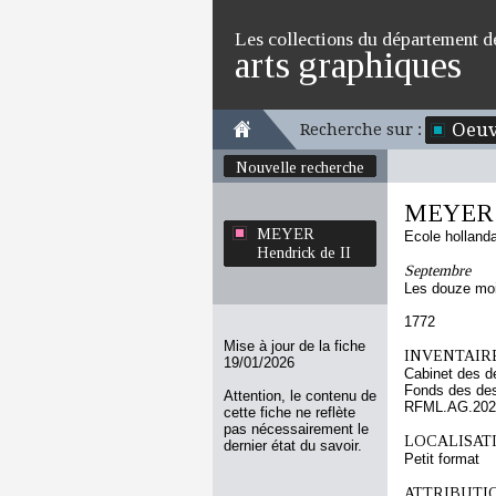
Les collections du département d
arts graphiques
Oeuv
Recherche sur :
Nouvelle recherche
MEYER H
MEYER
Ecole holland
Hendrick de II
Septembre
Les douze moi
1772
Mise à jour de la fiche
INVENTAIRE
19/01/2026
Cabinet des d
Fonds des des
Attention, le contenu de
RFML.AG.2025
cette fiche ne reflète
pas nécessairement le
LOCALISATI
dernier état du savoir.
Petit format
ATTRIBUTI