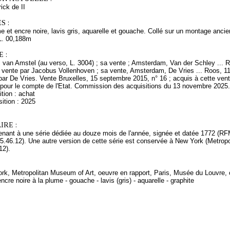
ck de II
S :
e et encre noire, lavis gris, aquarelle et gouache. Collé sur un montage ancie
L. 00,188m
 :
 van Amstel (au verso, L. 3004) ; sa vente ; Amsterdam, Van der Schley ... 
 vente par Jacobus Vollenhoven ; sa vente, Amsterdam, De Vries ... Roos, 11 
par De Vries. Vente Bruxelles, 15 septembre 2015, n° 16 ; acquis à cette vent
pour le compte de l'Etat. Commission des acquisitions du 13 novembre 2025.
tion : achat
ition : 2025
RE :
enant à une série dédiée au douze mois de l'année, signée et datée 1772 (R
46.12). Une autre version de cette série est conservée à New York (Metropol
12).
ork, Metropolitan Museum of Art, oeuvre en rapport, Paris, Musée du Louvre, 
ncre noire à la plume - gouache - lavis (gris) - aquarelle - graphite