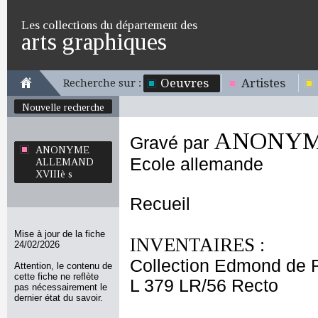
Les collections du département des
arts graphiques
Oeuvres
Artistes
Recherche sur :
Nouvelle recherche
ANONYME
Gravé par
ANONYME
Ecole allemande
ALLEMAND
XVIIIè s
Recueil
Mise à jour de la fiche
INVENTAIRES :
24/02/2026
Collection Edmond de 
Attention, le contenu de
cette fiche ne reflète
L 379 LR/56 Recto
pas nécessairement le
dernier état du savoir.