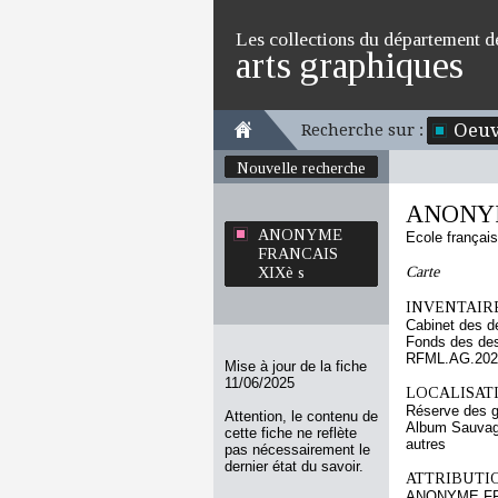
Les collections du département d
arts graphiques
Oeuv
Recherche sur :
Nouvelle recherche
ANONYM
ANONYME
Ecole françai
FRANCAIS
Carte
XIXè s
INVENTAIRE
Cabinet des d
Fonds des des
RFML.AG.2024
Mise à jour de la fiche
11/06/2025
LOCALISATI
Réserve des 
Attention, le contenu de
Album Sauvag
cette fiche ne reflète
autres
pas nécessairement le
dernier état du savoir.
ATTRIBUTI
ANONYME FR