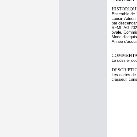
HISTORIQUE
Ensemble de 13
cousin Adrien 
par descendanc
RFML.AG.2024.
ovale. Commis
Mode d'acquisi
Année d'acquis
COMMENTAI
Le dossier do
DESCRIPTIO
Les cartes de
classeur, con