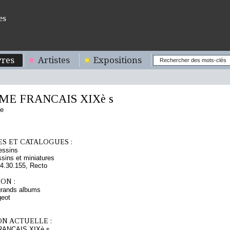
es
res
Artistes
Expositions
E FRANCAIS XIXè s
se
S ET CATALOGUES :
essins
sins et miniatures
.30.155, Recto
ON :
grands albums
eot
ON ACTUELLE :
ANCAIS XIXè s