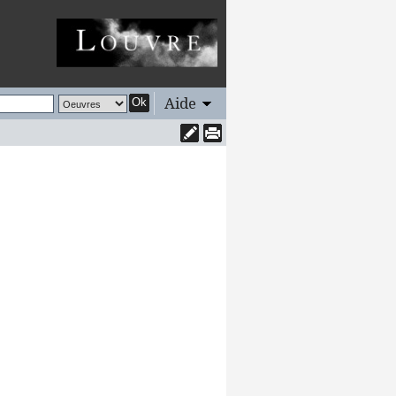
Aide
Ok