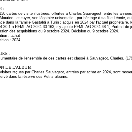
 :
0 cartes de visite illustrées, offertes à Charles Sauvageot, entre les années
Maurice Lescuyer, son légataire universelle ; par héritage à sa fille Léonie, 
e dans la famille Gastaldi à Turin ; acquis en 2024 par l'actuel propriétaire, 
30.1 à RFML.AG.2024.30.163, s'y ajoute RFML.AG.2024.48.1, Portrait de 
sion des acquisitions du 9 octobre 2024. Décision du 9 octobre 2024.
tion : achat
ition : 2024
RE :
cumentaire de l'ensemble de ces cartes est classé à Sauvageot, Charles, (178
N DE L'ALBUM :
 visites reçues par Charles Sauvageot, entrées par achat en 2024, sont rass
servé dans la réserve des Petits albums.