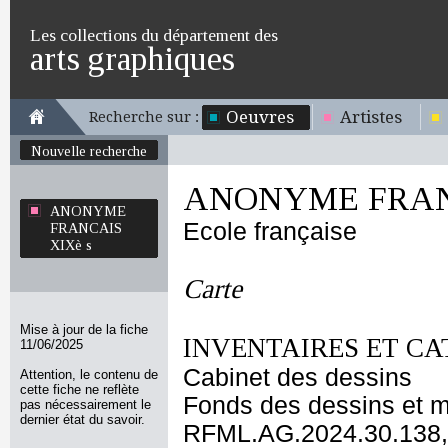
Les collections du département des
arts graphiques
Oeuvres
Artistes
Recherche sur :
Nouvelle recherche
ANONYME FRANC
ANONYME
Ecole française
FRANCAIS
XIXè s
Carte
Mise à jour de la fiche
INVENTAIRES ET CA
11/06/2025
Cabinet des dessins
Attention, le contenu de
cette fiche ne reflète
Fonds des dessins et m
pas nécessairement le
dernier état du savoir.
RFML.AG.2024.30.138,