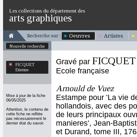
Les collections du département des
arts graphiques
Oeuvres
Artistes
Recherche sur :
Nouvelle recherche
FICQUET 
Gravé par
FICQUET
Ecole française
Etienne
Arnould de Vuez
Mise à jour de la fiche
Estampe pour 'La vie d
06/05/2025
hollandois, avec des por
Attention, le contenu de
de leurs principaux ouvr
cette fiche ne reflète
pas nécessairement le
manieres', Jean-Baptis
dernier état du savoir.
et Durand, tome III, 17