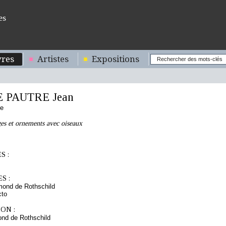
es
res
Artistes
Expositions
E PAUTRE Jean
se
ages et ornements avec oiseaux
S :
S :
mond de Rothschild
cto
ON :
nd de Rothschild