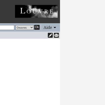
Aide
Ok