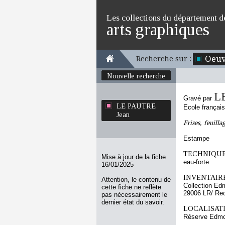
Les collections du département d
arts graphiques
Oeuv
Recherche sur :
Nouvelle recherche
L
Gravé par
LE PAUTRE
Ecole françai
Jean
Frises, feuill
Estampe
TECHNIQUE
Mise à jour de la fiche
eau-forte
16/01/2025
INVENTAIRE
Attention, le contenu de
Collection Ed
cette fiche ne reflète
29006 LR/ Re
pas nécessairement le
dernier état du savoir.
LOCALISATI
Réserve Edmo