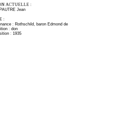
ON ACTUELLE :
 PAUTRE Jean
 :
enance : Rothschild, baron Edmond de
tion : don
ition : 1935