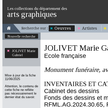
Les collections du département des
arts graphiques
Oeuvres
Artistes
Recherche sur :
Nouvelle recherche
JOLIVET Marie Ga
JOLIVET Marie
Ecole française
Gabriel
Monument funéraire, ave
Mise à jour de la fiche
11/06/2025
INVENTAIRES ET CA
Attention, le contenu de
Cabinet des dessins
cette fiche ne reflète
pas nécessairement le
Fonds des dessins et m
dernier état du savoir.
RFML.AG.2024.30.65, 