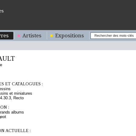
es
res
Artistes
Expositions
AULT
se
S ET CATALOGUES :
essins
sins et miniatures
.30.3, Recto
ON :
grands albums
eot
ON ACTUELLE :