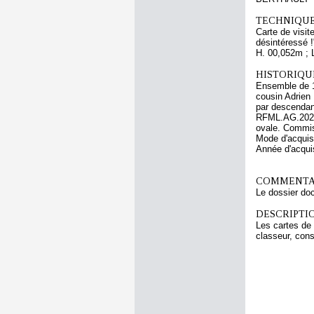
TECHNIQUE
Carte de visit
désintéressé !
H. 00,052m ; 
HISTORIQUE
Ensemble de 13
cousin Adrien 
par descendanc
RFML.AG.2024.
ovale. Commis
Mode d'acquisi
Année d'acquis
COMMENTAI
Le dossier do
DESCRIPTIO
Les cartes de
classeur, con