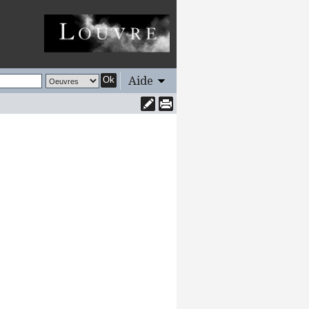
Aide
Ok