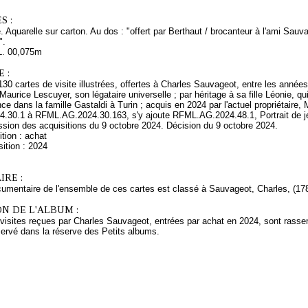
S :
e. Aquarelle sur carton. Au dos : "offert par Berthaut / brocanteur à l'ami Sau
".
L. 00,075m
 :
0 cartes de visite illustrées, offertes à Charles Sauvageot, entre les années
Maurice Lescuyer, son légataire universelle ; par héritage à sa fille Léonie, 
e dans la famille Gastaldi à Turin ; acquis en 2024 par l'actuel propriétaire, 
30.1 à RFML.AG.2024.30.163, s'y ajoute RFML.AG.2024.48.1, Portrait de 
sion des acquisitions du 9 octobre 2024. Décision du 9 octobre 2024.
tion : achat
ition : 2024
RE :
cumentaire de l'ensemble de ces cartes est classé à Sauvageot, Charles, (178
N DE L'ALBUM :
 visites reçues par Charles Sauvageot, entrées par achat en 2024, sont rass
servé dans la réserve des Petits albums.