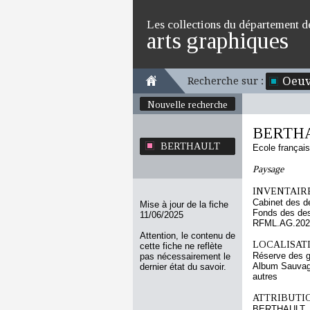
Les collections du département d
arts graphiques
Oeuv
Recherche sur :
Nouvelle recherche
BERTH
BERTHAULT
Ecole françai
Paysage
INVENTAIRE
Cabinet des d
Mise à jour de la fiche
Fonds des des
11/06/2025
RFML.AG.2024
Attention, le contenu de
LOCALISATI
cette fiche ne reflète
Réserve des 
pas nécessairement le
Album Sauvag
dernier état du savoir.
autres
ATTRIBUTI
BERTHAULT