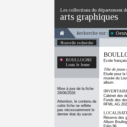
Les collections du département d
arts graphiques
Oeuv
Recherche sur :
Nouvelle recherche
BOULLOG
BOULLOGNE
Ecole françai
Louis le Jeune
Tête de jeune
Etude pour la 
musée du Louv
album.
Mise à jour de la fiche
INVENTAIRE
29/06/2026
Cabinet des d
Fonds des des
Attention, le contenu de
RFML.AG.2023
cette fiche ne reflète
pas nécessairement le
LOCALISATI
dernier état du savoir.
Réserve des 
Album Boullog
Folio 96