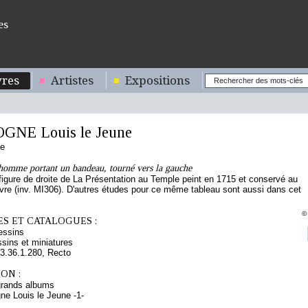
es
res
Artistes
Expositions
NE Louis le Jeune
se
 homme portant un bandeau, tourné vers la gauche
figure de droite de La Présentation au Temple peint en 1715 et conservé au
re (inv. MI306). D'autres études pour ce même tableau sont aussi dans cet
©
S ET CATALOGUES :
essins
sins et miniatures
.36.1.280, Recto
ON :
grands albums
ne Louis le Jeune -1-