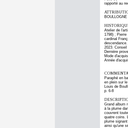
rapporté au re
ATTRIBUTI
BOULLOGNE L
HISTORIQUE
Atelier de l'a
1798) ; Pierre
cardinal Franç
descendance. 
2023. Conseil
Dernière prov
Mode d'acquisi
Année d'acquis
COMMENTAI
Paraphé en bas
en plein sur l
Louis de Boull
p. 6-8
DESCRIPTIO
Grand album re
à la plume dan
couvrent toute
quatre coins. 
plume signant 
ainsi qu'une s