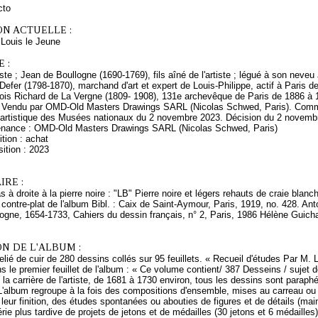
cto
ON ACTUELLE :
ouis le Jeune
 :
rtiste ; Jean de Boullogne (1690-1769), fils aîné de l'artiste ; légué à son ne
 Defer (1798-1870), marchand d'art et expert de Louis-Philippe, actif à Paris 
ois Richard de La Vergne (1809- 1908), 131e archevêque de Paris de 1886 à 19
Vendu par OMD-Old Masters Drawings SARL (Nicolas Schwed, Paris). Commis
 artistique des Musées nationaux du 2 novembre 2023. Décision du 2 novemb
enance : OMD-Old Masters Drawings SARL (Nicolas Schwed, Paris)
tion : achat
ition : 2023
RE :
 à droite à la pierre noire : "LB" Pierre noire et légers rehauts de craie blan
e contre-plat de l'album Bibl. : Caix de Saint-Aymour, Paris, 1919, no. 428. 
ogne, 1654-1733, Cahiers du dessin français, n° 2, Paris, 1986 Hélène Guich
N DE L'ALBUM :
lié de cuir de 280 dessins collés sur 95 feuillets. « Recueil d'études Par M.
s le premier feuillet de l'album : « Ce volume contient/ 387 Desseins / sujet d
 la carrière de l'artiste, de 1681 à 1730 environ, tous les dessins sont parap
L'album regroupe à la fois des compositions d'ensemble, mises au carreau ou n
leur finition, des études spontanées ou abouties de figures et de détails (main
érie plus tardive de projets de jetons et de médailles (30 jetons et 6 médaille