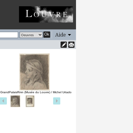
Aide
Ok
 GrandPalaisRmn (Musée du Louvre) / Michel Urtado