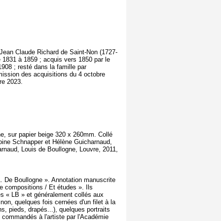
veu Jean Claude Richard de Saint-Non (1727-
de 1831 à 1859 ; acquis vers 1850 par le
08 ; resté dans la famille par
sion des acquisitions du 4 octobre
re 2023.
che, sur papier beige 320 x 260mm. Collé
Antoine Schnapper et Hélène Guicharnaud,
arnaud, Louis de Boullogne, Louvre, 2011,
 L. De Boullogne ». Annotation manuscrite
e compositions / Et études ». Ils
hés « LB » et généralement collés aux
on, quelques fois cernées d'un filet à la
s, pieds, drapés...), quelques portraits
s) commandés à l'artiste par l'Académie