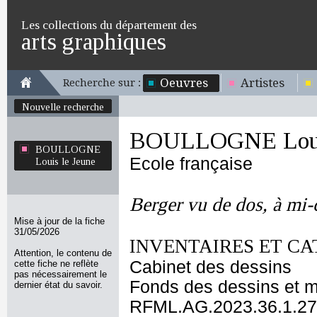
Les collections du département des
arts graphiques
Oeuvres
Artistes
Recherche sur :
Nouvelle recherche
BOULLOGNE Louis
BOULLOGNE
Ecole française
Louis le Jeune
Berger vu de dos, à mi-
Mise à jour de la fiche
31/05/2026
INVENTAIRES ET CA
Attention, le contenu de
Cabinet des dessins
cette fiche ne reflète
pas nécessairement le
Fonds des dessins et m
dernier état du savoir.
RFML.AG.2023.36.1.27