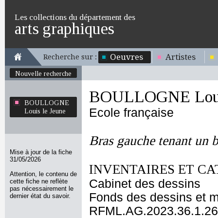
Les collections du département des
arts graphiques
Oeuvres
Artistes
Recherche sur :
Nouvelle recherche
BOULLOGNE Louis
BOULLOGNE
Ecole française
Louis le Jeune
Bras gauche tenant un 
Mise à jour de la fiche
31/05/2026
INVENTAIRES ET CA
Attention, le contenu de
Cabinet des dessins
cette fiche ne reflète
pas nécessairement le
Fonds des dessins et m
dernier état du savoir.
RFML.AG.2023.36.1.26