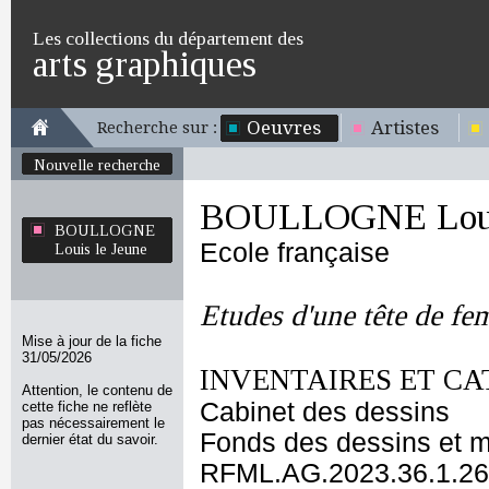
Les collections du département des
arts graphiques
Oeuvres
Artistes
Recherche sur :
Nouvelle recherche
BOULLOGNE Louis
BOULLOGNE
Ecole française
Louis le Jeune
Etudes d'une tête de fe
Mise à jour de la fiche
31/05/2026
INVENTAIRES ET CA
Attention, le contenu de
Cabinet des dessins
cette fiche ne reflète
pas nécessairement le
Fonds des dessins et m
dernier état du savoir.
RFML.AG.2023.36.1.26