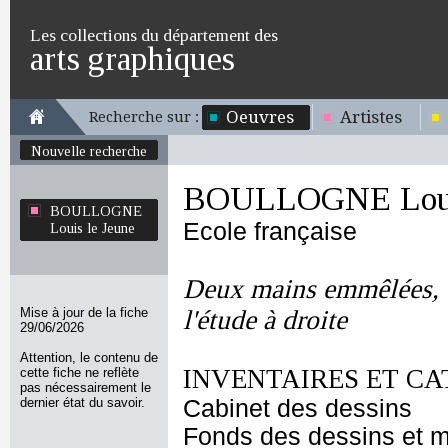
Les collections du département des
arts graphiques
Oeuvres
Artistes
Recherche sur :
Nouvelle recherche
BOULLOGNE Louis
BOULLOGNE
Ecole française
Louis le Jeune
Deux mains emmêlées, e
Mise à jour de la fiche
l'étude à droite
29/06/2026
Attention, le contenu de
INVENTAIRES ET CA
cette fiche ne reflète
pas nécessairement le
dernier état du savoir.
Cabinet des dessins
Fonds des dessins et m