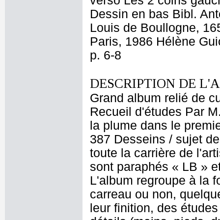
verso Les 2 coins gauch
Dessin en bas Bibl. An
Louis de Boullogne, 165
Paris, 1986 Hélène Gui
p. 6-8
DESCRIPTION DE L'
Grand album relié de cui
Recueil d'études Par M
la plume dans le premier
387 Desseins / sujet de
toute la carrière de l'a
sont paraphés « LB » et
L'album regroupe à la 
carreau ou non, quelque
leur finition, des étud