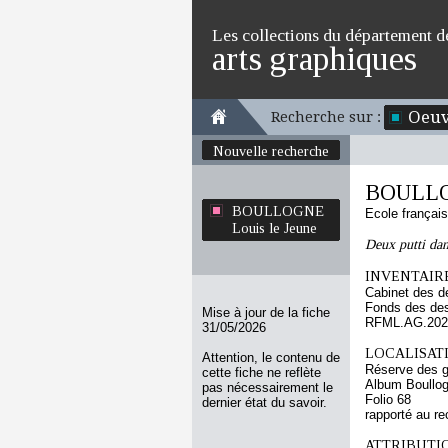
Les collections du département d
arts graphiques
Oeuv
Recherche sur :
Nouvelle recherche
BOULLOG
BOULLOGNE
Ecole françai
Louis le Jeune
Deux putti dans
INVENTAIRE
Cabinet des d
Fonds des des
Mise à jour de la fiche
RFML.AG.2023
31/05/2026
LOCALISATI
Attention, le contenu de
Réserve des 
cette fiche ne reflète
Album Boullog
pas nécessairement le
Folio 68
dernier état du savoir.
rapporté au re
ATTRIBUTI