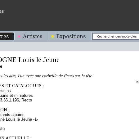
es
res
Artistes
Expositions
NE Louis le Jeune
se
 les airs, l'un avec une corbeille de fleurs sur la tête
©
S ET CATALOGUES :
essins
sins et miniatures
.36.1.196, Recto
ON :
grands albums
ne Louis le Jeune -1-
cto
ON ACTUELLE :