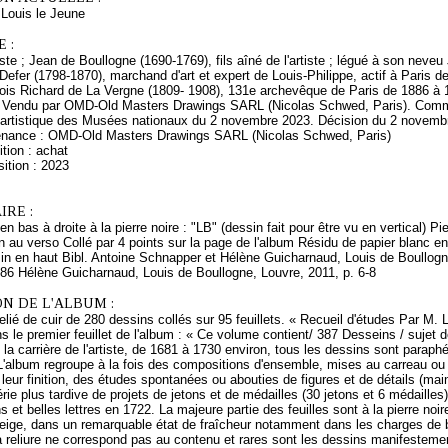
ouis le Jeune
 :
rtiste ; Jean de Boullogne (1690-1769), fils aîné de l'artiste ; légué à son ne
 Defer (1798-1870), marchand d'art et expert de Louis-Philippe, actif à Paris 
ois Richard de La Vergne (1809- 1908), 131e archevêque de Paris de 1886 à 19
Vendu par OMD-Old Masters Drawings SARL (Nicolas Schwed, Paris). Commis
 artistique des Musées nationaux du 2 novembre 2023. Décision du 2 novemb
enance : OMD-Old Masters Drawings SARL (Nicolas Schwed, Paris)
tion : achat
ition : 2023
RE :
bas à droite à la pierre noire : "LB" (dessin fait pour être vu en vertical) Pi
au verso Collé par 4 points sur la page de l'album Résidu de papier blanc en
sin en haut Bibl. Antoine Schnapper et Hélène Guicharnaud, Louis de Boullogn
986 Hélène Guicharnaud, Louis de Boullogne, Louvre, 2011, p. 6-8
N DE L'ALBUM :
lié de cuir de 280 dessins collés sur 95 feuillets. « Recueil d'études Par M.
s le premier feuillet de l'album : « Ce volume contient/ 387 Desseins / sujet d
 la carrière de l'artiste, de 1681 à 1730 environ, tous les dessins sont parap
L'album regroupe à la fois des compositions d'ensemble, mises au carreau ou n
leur finition, des études spontanées ou abouties de figures et de détails (main
érie plus tardive de projets de jetons et de médailles (30 jetons et 6 médaille
ns et belles lettres en 1722. La majeure partie des feuilles sont à la pierre no
beige, dans un remarquable état de fraîcheur notamment dans les charges de 
a reliure ne correspond pas au contenu et rares sont les dessins manifestem