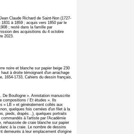
veu Jean Claude Richard de Saint-Non (1727-
de 1831 à 1859 ; acquis vers 1850 par le
08 ; resté dans la famille par
sion des acquisitions du 4 octobre
re 2023.
erre noire et blanche sur papier beige 230
 haut à droite témoignant d'un arrachage
e, 1654-1733, Cahiers du dessin français,
 L. De Boullogne ». Annotation manuscrite
e compositions / Et études ». Ils
hés « LB » et généralement collés aux
on, quelques fois cernées d'un filet à la
s, pieds, drapés...), quelques portraits
s) commandés à l'artiste par l'Académie
ire, rehaussée de craie blanche sur papier
blanc à la craie. Le nombre de dessins
ent demeurés à leur emplacement d'origine