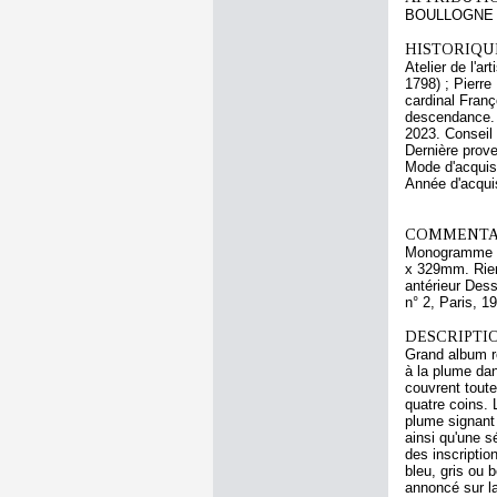
BOULLOGNE L
HISTORIQUE
Atelier de l'a
1798) ; Pierre
cardinal Franç
descendance. 
2023. Conseil
Dernière prov
Mode d'acquisi
Année d'acquis
COMMENTAI
Monogramme en 
x 329mm. Rien 
antérieur Des
n° 2, Paris, 1
DESCRIPTIO
Grand album re
à la plume dan
couvrent toute
quatre coins. 
plume signant 
ainsi qu'une s
des inscriptio
bleu, gris ou 
annoncé sur l