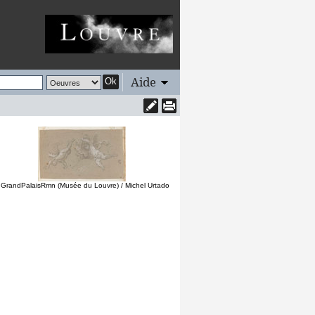
Aide
Ok
 GrandPalaisRmn (Musée du Louvre) / Michel Urtado